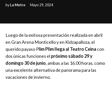
by
La Metro
Mayo 29, 2024
Luego de la exitosa presentación realizada en abril
en Gran Arena Monticello y en Kidzapalloza, el
querido payaso P
lim Plim llega al Teatro Ceina
con
dos únicas funciones el
próximo sábado 29 y
domingo 30 de junio
, ambas a las 16.00 horas, como
una excelente alternativa de panorama para las
vacaciones de invierno.
Plim Plim regresa a Chile para entretener a los más
chicos de la casa, con un tremendo espectáculo
lleno de baile, música y magia para encantar a los