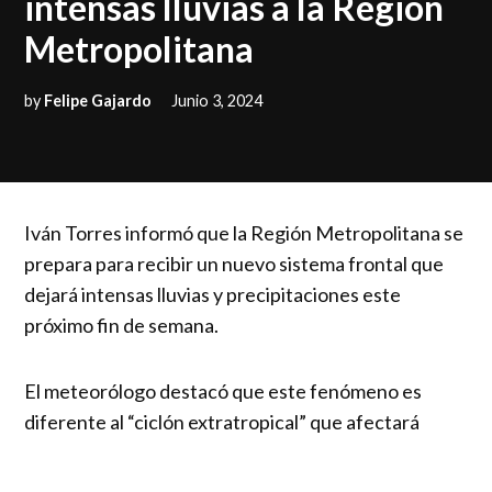
intensas lluvias a la Región
Metropolitana
by
Felipe Gajardo
Junio 3, 2024
Iván Torres informó que la Región Metropolitana se
prepara para recibir un nuevo sistema frontal que
dejará intensas lluvias y precipitaciones este
próximo fin de semana.
El meteorólogo destacó que este fenómeno es
diferente al “ciclón extratropical” que afectará
principalmente a las zonas centro y sur del país, y no
impactará significativamente a la Región