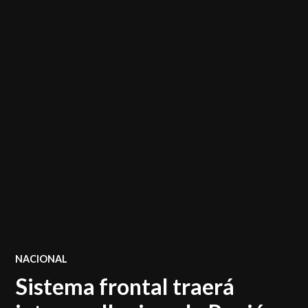
POSTED
NACIONAL
IN
Sistema frontal traerá