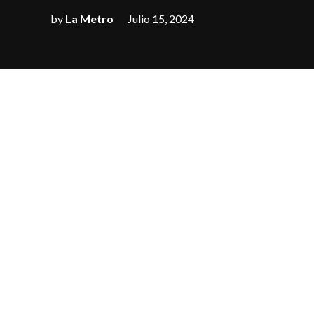
by
La Metro
Julio 15, 2024
El expresidente de
el atentado sufrid
después del ataqu
“debería estar mue
“El médico del hosp
Trump, quien aún l
agradecido y a vec
que el atacante di