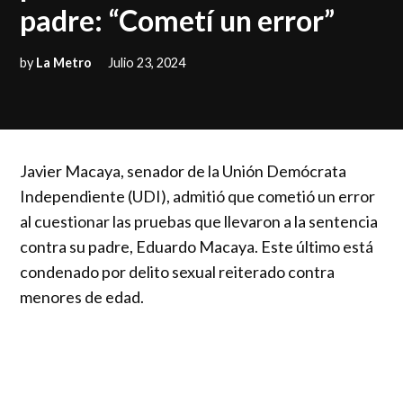
padre: “Cometí un error”
by
La Metro
Julio 23, 2024
Javier Macaya, senador de la Unión Demócrata
Independiente (UDI), admitió que cometió un error
al cuestionar las pruebas que llevaron a la sentencia
contra su padre, Eduardo Macaya. Este último está
condenado por delito sexual reiterado contra
menores de edad.
Desde el Congreso Nacional, después de presidir la
sesión de la Comisión de Salud, Macaya enfrentó a
los medios de comunicación y afirmó: “Cometí un