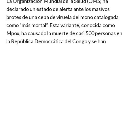
La Organización Mundial de la Salud (OMS) ha
declarado un estado de alerta ante los masivos
brotes de una cepa de viruela del mono catalogada
como “más mortal”. Esta variante, conocida como
Mpox, ha causado la muerte de casi 500 personas en
la República Democrática del Congo y se han
reportado casos en otros países del continente
africano.
Maria Van Kerkhove, directora de Prevención y
Preparación para Epidemias y Pandemias de la OMS,
informó que “estamos viendo una expansión del
brote en el continente, en la República Democrática
del Congo, pero también en ciertos países
circundantes de la región”.