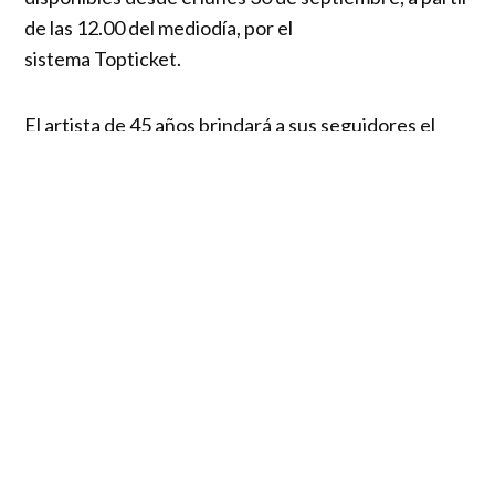
de las 12.00 del mediodía, por el
sistema Topticket.
El artista de 45 años brindará a sus seguidores el
sonido más pop adaptado a sus canciones
como “Ave María”, “Bulería” y “Lloraré las Penas”,
entre otros clásicos de su repertorio.
Además el almeriense cantará los temas de “Me
siento vivo”, su más reciente disco que
contiene éxitos como “Tengo roto el corazón”, “Ay,
Ay, Ay”, “Ajedrez” y “Ahora”. Esta última
canción grabada con Carlos Rivera, fue nominada en
la categoría “Mejor canción pop” para
la 25o edición de los Latin Grammy 2024 que se
celebrará el 14 de noviembre en el Kaseya