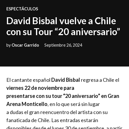
POSTED
ESPECTÁCULOS
IN
David Bisbal vuelve a Chile
con su Tour “20 aniversario”
by
Oscar Garrido
Septiembre 26, 2024
El cantante español
David Bisbal
regresa a Chile el
viernes 22 de noviembre para
presentarse con su tour “20 aniversario” en Gran
Arena Monticello
, en lo que será sin lugar
a dudas el gran reencuentro del artista con su
fanaticada de Chile. Las entradas estarán
disponibles desde el lunes 30 de septiembre, a partir