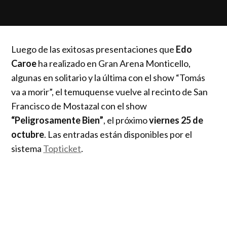
Luego de las exitosas presentaciones que
Edo
Caroe
ha realizado en Gran Arena Monticello,
algunas en solitario y la última con el show “Tomás
va a morir”, el temuquense vuelve al recinto de San
Francisco de Mostazal con el show
“Peligrosamente Bien”
, el próximo
viernes 25 de
octubre
. Las entradas están disponibles por el
sistema
Topticket
.
“Peligrosamente bien” aborda la vida de Caroe
disfrutando un breve momento de alegría, donde
aprovecha de afrontar con optimismo su pasado,
presente y futuro con su mejor herramienta; los