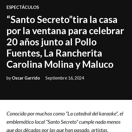
POSTED
ESPECTÁCULOS
IN
“Santo Secreto”tira la casa
por la ventana para celebrar
20 años junto al Pollo
Fuentes, La Rancherita
Carolina Molina y Maluco
by
Oscar Garrido
Septiembre 16, 2024
Conocido por muchos como “La catedral del karaoke”, el
emblemático local “Santo Secreto” cumple nada menos
que dos décadas por las que han pasado, artistas,