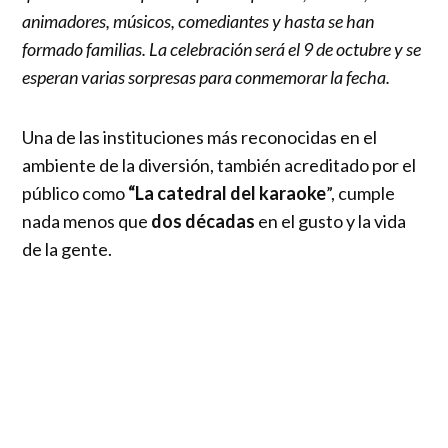
animadores, músicos, comediantes y hasta se han
formado familias. La celebración será el 9 de octubre y se
esperan varias sorpresas para conmemorar la fecha.
Una de las instituciones más reconocidas en el
ambiente de la diversión, también acreditado por el
público como
“La catedral del karaoke
”, cumple
nada menos que
dos décadas
en el gusto y la vida
de la gente.
En efecto,
“Santo Secreto”
,
es considerado uno de
los espacios más tradicionales de la
bohemia
santiaguina
y por cierto de aquellos que ven en
la
música y el canto un cable a tierra
que los hace
viajar en el tiempo y pasar gratos momentos.