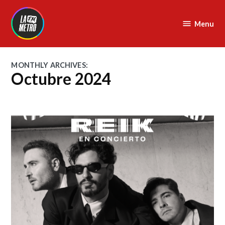
Skip
to
Menu
La
content
Metro
FM
MONTHLY ARCHIVES:
Octubre 2024