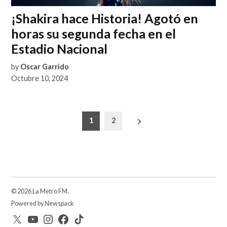
¡Shakira hace Historia! Agotó en
horas su segunda fecha en el
Estadio Nacional
by
Oscar Garrido
Octubre 10, 2024
Paginación
1
2
de
entradas
© 2026 La Metro FM.
Powered by Newspack
Twitter
YouTube
Instagram
facebook
TikTok