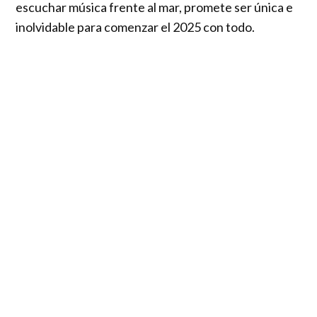
escuchar música frente al mar, promete ser única e
inolvidable para comenzar el 2025 con todo.
Con el océano como telón de fondo,
Surfestival se
llevará a cabo el sábado 15 de febrero de 2025, en
el sector Condominio Pancora.
En un día de
verano, las olas del Pacífico se unirán al ritmo de la
música, creando un ambiente mágico que ningún
otro festival en Chile puede ofrecer.
Este festival ya es una tradición para Pichilemu y sus
visitantes. En esta nueva edición, el público podrá
disfrutar de un día repleto de música en vivo de
algunos de los artistas más destacados de la escena
musical, con una mezcla de géneros para todos los
gustos.