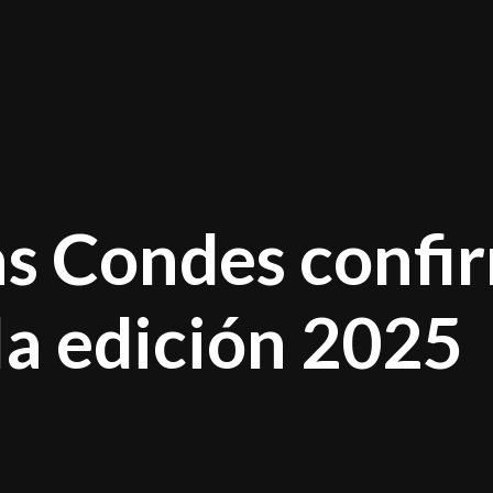
as Condes confi
 la edición 2025