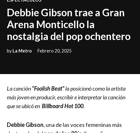
IN
Debbie Gibson trae a Gran
Arena Monticello la
nostalgia del pop ochentero
by
La Metro
Febrero 20, 2025
La canción
“Foolish Beat”
la posicionó como la artista
más joven en producir, escribir e interpretar la canción
que se ubicó en
Billboard Hot 100
.
Debbie Gibson
, una de las voces femeninas más
destacadas del
pop de los 80´s
, llega a San