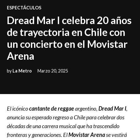
POSTED
ESPECTÁCULOS
IN
Dread Mar I celebra 20 años
de trayectoria en Chile con
un concierto en el Movistar
Arena
by
La Metro
Marzo 20, 2025
El icónico
cantante de reggae
argentino,
Dread Mar I
,
anuncia su esperado regreso a Chile para celebrar dos
décadas de una carrera musical que ha trascendido
fronteras y generaciones. El
Movistar Arena
se vestirá