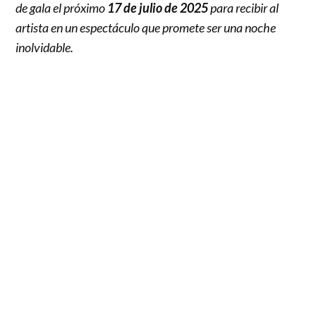
de gala el próximo
17 de julio de 2025
para recibir al
artista en un espectáculo que promete ser una noche
inolvidable.
Este concierto forma parte de su gira
latinoamericana de aniversario, una celebración que
llevará a
Dread Mar I
a reencontrarse con sus
seguidores en diversos países, compartiendo la
música que ha marcado su trayectoria y que lo ha
consolidado como uno de los referentes del
reggae
en español.
Dread Mar I
, cuyo nombre real es Mariano Castro,
ha cultivado un vínculo profundo y especial con el
público chileno a lo largo de sus
20 años de carrera
.
Cada visita a Chile ha sido un encuentro cargado de