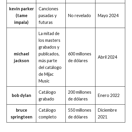
kevin parker
Canciones
(tame
pasadas y
No revelado
Mayo 2024
impala)
futuras
La mitad de
los masters
grabados y
michael
publicados,
600 millones
Abril 2024
jackson
más parte
de dólares
del catálogo
de Mijac
Music
Catálogo
200 millones
bob dylan
Enero 2022
grabado
de dólares
bruce
Catálogo
550 millones
Diciembre
springteen
completo
de dólares
2021