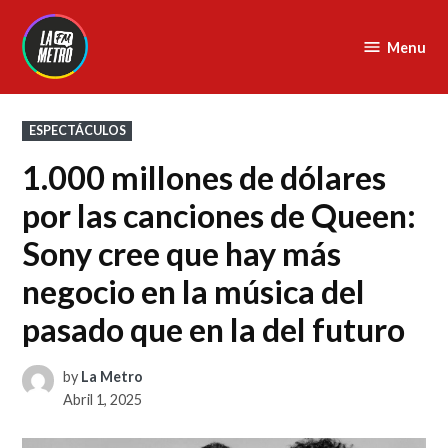
Skip
to
Menu
La
content
Metro
FM
POSTED
ESPECTÁCULOS
IN
1.000 millones de dólares
por las canciones de Queen:
Sony cree que hay más
negocio en la música del
pasado que en la del futuro
by
La Metro
Abril 1, 2025