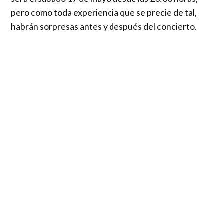
pero como toda experiencia que se precie de tal,
habrán sorpresas antes y después del concierto.
Con una trayectoria que abarca más de tres
décadas y éxitos atemporales como
“What’s on Your
Mind (Pure Energy)”
,
“Walking Away”
y
“Think”
,
Information Society ha sido una influencia clave en
la evolución del pop electrónico. Esta presentación
en Santiago forma parte de su gira internacional
2025 y representa una oportunidad única para
revivir los sonidos nostálgicos que marcaron a toda
una generación.
El concierto se llevará a cabo el 17 de mayo, a partir
de las 20:30 hrs, en el Teatro Caupolicán, recinto