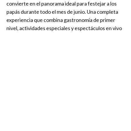
convierte en el panorama ideal para festejar a los
papás durante todo el mes de junio. Una completa
experiencia que combina gastronomía de primer
nivel, actividades especiales y espectáculos en vivo
para compartir en familia momentos llenos de
emoción, sabor y alegría.
Este
domingo 15 de junio
,
todos los papás que
visiten Monticello serán recibidos con una
copa de
vino de bienvenida
en los restaurantes, incluyendo
Yann Yvin Brasserie, Olivera Pastas, Lola Tapas
Bar by Arola, Hops, De Caleta, Res y el buffet
premium El Capataz
. Una forma especial de brindar
por ellos desde el primer momento.
Además, durante todo junio, las familias