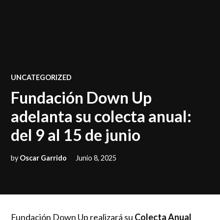
POSTED
UNCATEGORIZED
IN
Fundación Down Up
adelanta su colecta anual:
del 9 al 15 de junio
by
Oscar Garrido
Junio 8, 2025
Fundación Down Up realizará su
Colecta Anual