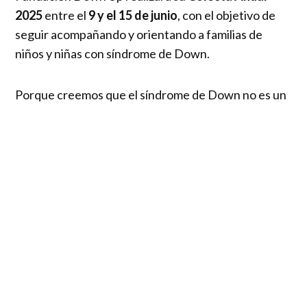
2025
entre el
9 y el 15 de junio
, con el objetivo de
seguir acompañando y orientando a familias de
niños y niñas con síndrome de Down.
Porque creemos que el síndrome de Down no es un
problema que resolver, sino una oportunidad para
transformar miradas y construir juntos una sociedad
más inclusiva. Desde el año 2016, nuestra fundación
ha acompañado a más de
1.000 familias a lo largo
de Chile
, generando espacios de contención,
orientación y apoyo.
Los fondos recaudados durante esta colecta se
destinarán directamente al financiamiento de parte
de los programas gratuitos que ofrece la Fundación,