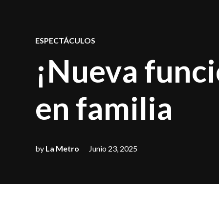
POSTED
ESPECTÁCULOS
IN
¡Nueva funció
en familia
by
La Metro
Junio 23, 2025
¡Imperdible!
“Blue