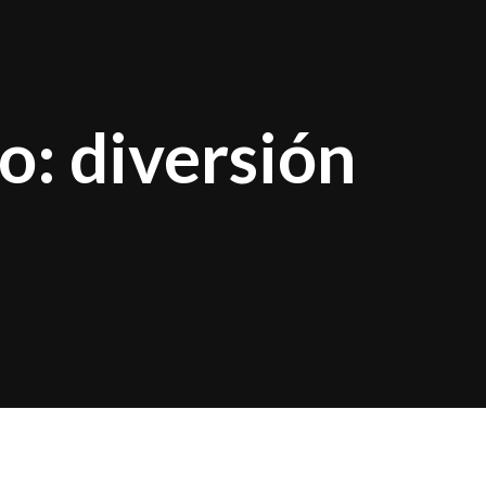
o: diversión
función en Chile, la