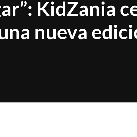
ar”: KidZania ce
 una nueva edic
 la diversión será también para los adultos. KidZan
va edición de su ya consolidada
Noche de Amigos
,
ar”,
una invitación a reconectar con el niño interior