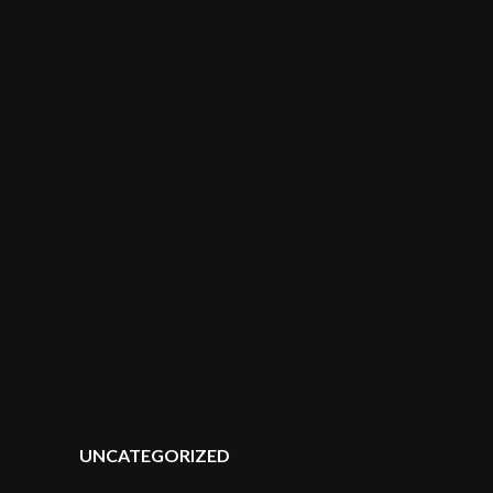
POSTED
UNCATEGORIZED
IN