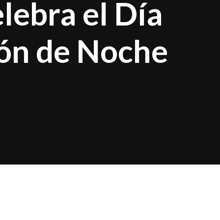
lebra el Día
ión de Noche
ia Santiago
 esta vez bajo el
 y disfrutar del