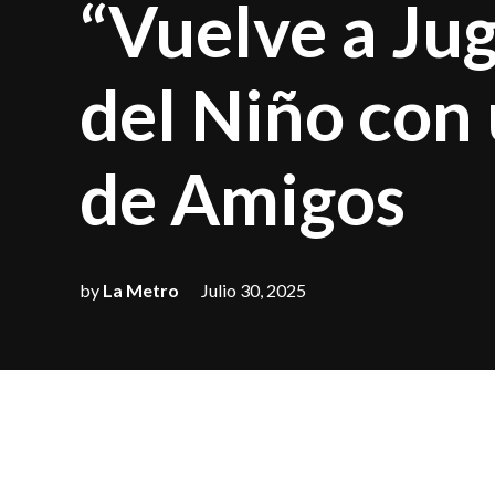
“Vuelve a Jug
del Niño con
de Amigos
by
La Metro
Julio 30, 2025
Este Día del Niño,
celebrará una nue
lema “Vuelve a Jug