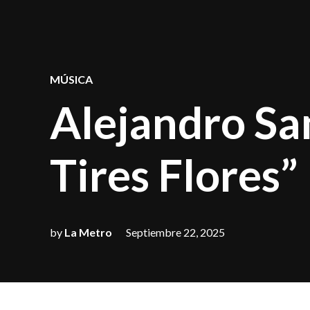
POSTED
MÚSICA
IN
Alejandro Sa
Tires Flores”
by
La Metro
Septiembre 22, 2025