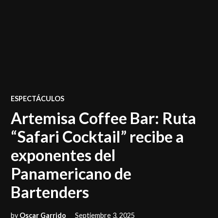
POSTED
ESPECTÁCULOS
IN
Artemisa Coffee Bar: Ruta
“Safari Cocktail” recibe a
exponentes del
Panamericano de
Bartenders
by
Oscar Garrido
Septiembre 3, 2025