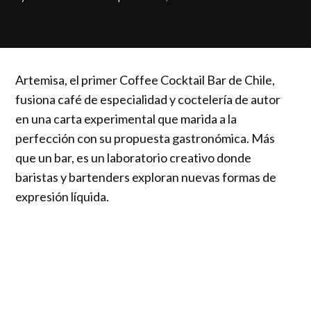
Artemisa, el primer Coffee Cocktail Bar de Chile,
fusiona café de especialidad y coctelería de autor
en una carta experimental que marida a la
perfección con su propuesta gastronómica. Más
que un bar, es un laboratorio creativo donde
baristas y bartenders exploran nuevas formas de
expresión líquida.
Este espacio —recientemente inaugurado— será
uno de los protagonistas del XXVIII Panamericano
de Bartenders, que llega por primera vez a Chile y
reunirá a exponentes de 26 países.