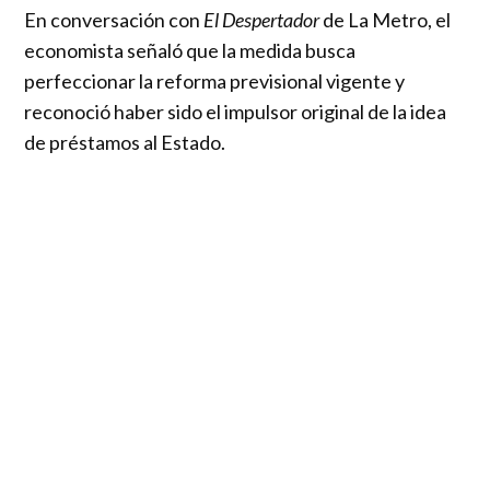
En conversación con
El Despertador
de La Metro, el
economista señaló que la medida busca
perfeccionar la reforma previsional vigente y
reconoció haber sido el impulsor original de la idea
de préstamos al Estado.
Esta mañana en el programa
“
El Despertador”
,
Bernardo Fontaine, economista del comando
presidencial de José Antonio Kast, entregó detalles
sobre la propuesta previsional del candidato
republicano denominada
“Chao Préstamo al
Estado”
. La iniciativa plantea eliminar el mecanismo
mediante el cual los trabajadores prestan parte de
sus cotizaciones al Estado para financiar el
incremento de las pensiones.