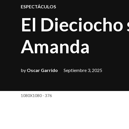
POSTED
ESPECTÁCULOS
IN
El Dieciocho 
Amanda
by
Oscar Garrido
Septiembre 3, 2025
1080X1080 - 376
Este
17 y 18 de s
Fiestas Patrias
co