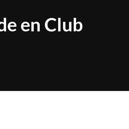
nde en Club
 celebrar las
y tradición, donde