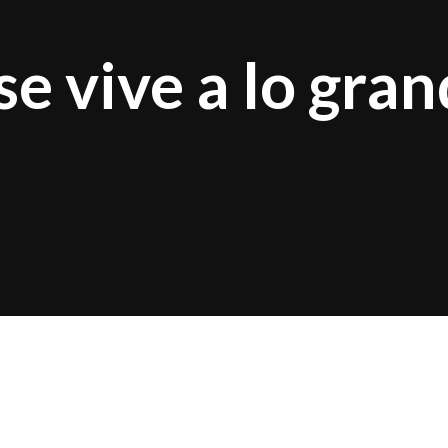
se vive a lo gra
eptiembre
,
Club Amanda
se viste de chilenidad para
mo corresponde. Serán dos noches de pura alegría 