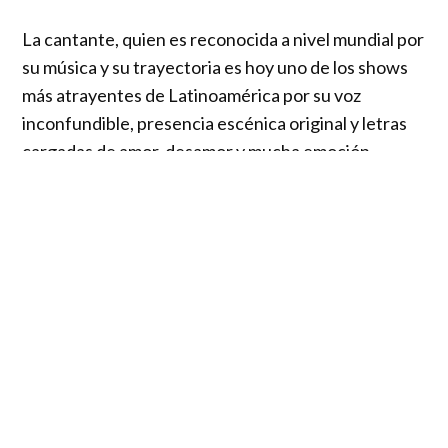
La cantante, quien es reconocida a nivel mundial por
su música y su trayectoria es hoy uno de los shows
más atrayentes de Latinoamérica por su voz
inconfundible, presencia escénica original y letras
cargadas de amor, desamor y mucha emoción.
Mon se ha convertido en un ícono en la lucha del
feminismo y de seguir marcando un lugar de las
mujeres en la música en todo el continente.
La
artista ha tenido múltiples reconocimientos de la
crítica especializada, tanto nacional como
internacional, con varias nominaciones en los
premios GRAMMY y Latin Grammy.
Con esta importante incorporación, Ruidosa