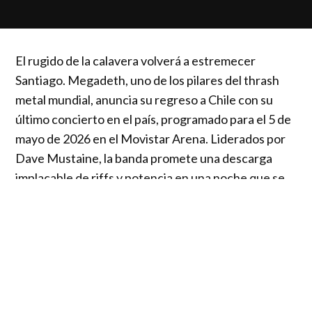
El rugido de la calavera volverá a estremecer
Santiago. Megadeth, uno de los pilares del thrash
metal mundial, anuncia su regreso a Chile con su
último concierto en el país, programado para el 5 de
mayo de 2026 en el Movistar Arena. Liderados por
Dave Mustaine, la banda promete una descarga
implacable de riffs y potencia en una noche que se
perfila como una ceremonia de despedida
inolvidable, destinada a quedar grabada en la
memoria de todos los fanáticos del metal.
Este concierto forma parte de la gira mundial “This
Was Our Life”, una travesía de despedida que ha