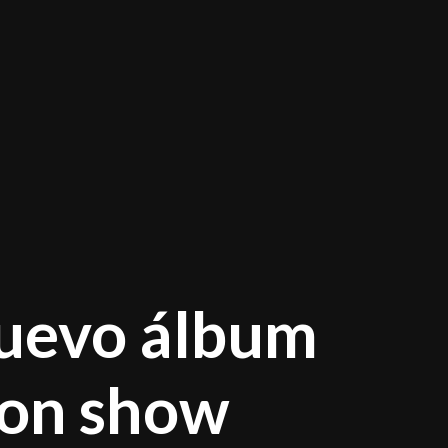
nuevo álbum
con show