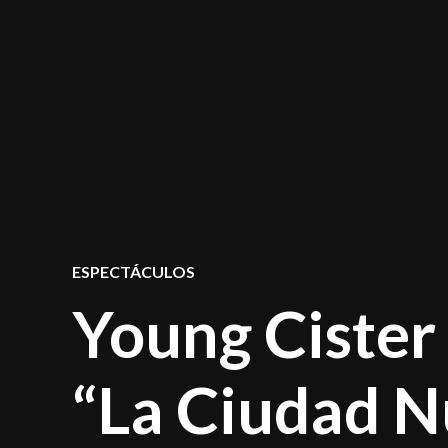
POSTED
ESPECTÁCULOS
IN
Young Cister
“La Ciudad 