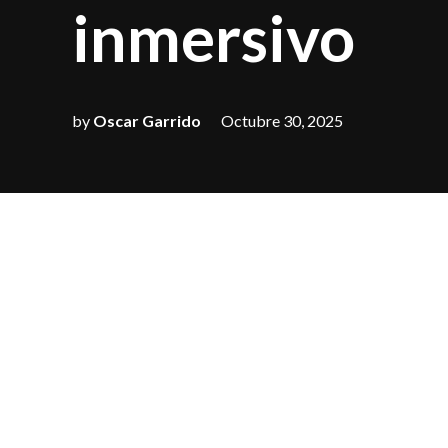
inmersivo
by
Oscar Garrido
Octubre 30, 2025
El cantante y comp
presentar su nuev
promete revolucion
El concierto conc
directo, actuación
recinto en una exp