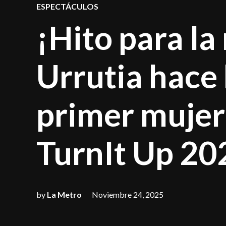
POSTED
ESPECTÁCULOS
IN
¡Hito para l
Urrutia hace 
primer mujer
TurnIt Up 20
by
La Metro
Noviembre 24, 2025