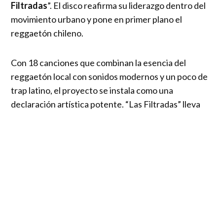
Filtradas
”. El disco reafirma su liderazgo dentro del
movimiento urbano y pone en primer plano el
reggaetón chileno.
Con 18 canciones que combinan la esencia del
reggaetón local con sonidos modernos y un poco de
trap latino, el proyecto se instala como una
declaración artística potente. “Las Filtradas” lleva
ese nombre porque
gran parte de estas canciones
circularon previamente de manera no oficial
,
generando una expectativa masiva entre sus
seguidores.
Lejos de restarle impacto, estas filtraciones
fortalecieron el vínculo con su audiencia, que
convirtió cada tema en tendencia incluso antes