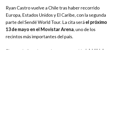
Ryan Castro vuelve a Chile tras haber recorrido
Europa, Estados Unidos y El Caribe, con la segunda
parte del Sendé World Tour. La cita será
el próximo
13 de mayo en el Movistar Arena
, uno de los
recintos más importantes del país.
El anuncio llega luego de que su canción
LA VILLA
ft. Kapo
se convierta en un hit mundial, alcanzando
el primer puesto de Spotify en países como
Colombia y Costa Rica, y entrando al top 200 de la
plataforma en el puesto 60. Actualmente,
se
encuentra 20 en Chile y continúa subiendo.