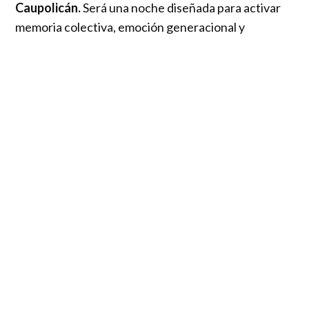
Caupolicán.
Será una noche diseñada para activar
memoria colectiva, emoción generacional y
potencia sonora, reviviendo el legado de una dupla
creativa que marcó la identidad musical
latinoamericana de los años 80.
Las entradas están
disponibles por Punto Ticket.