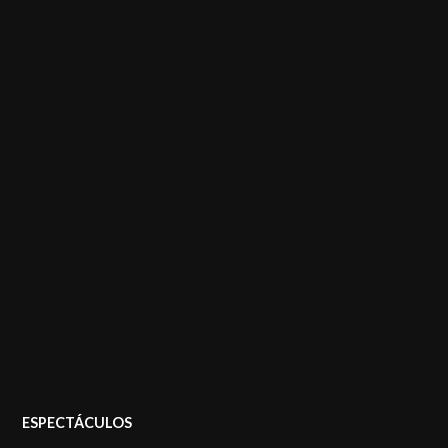
POSTED
ESPECTÁCULOS
IN