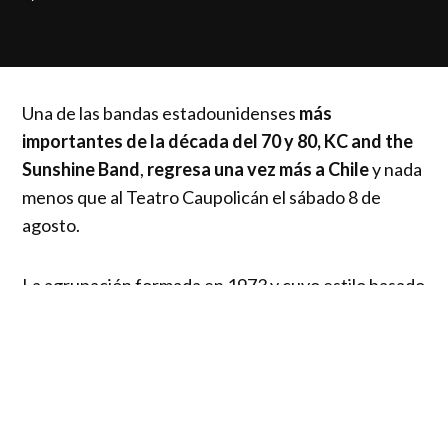
Una de las bandas estadounidenses
más
importantes de la década del 70 y 80, KC and the
Sunshine Band
,
regresa una vez más a Chile
y nada
menos que al Teatro Caupolicán el sábado 8 de
agosto.
La agrupación formada en 1973 y cuyo estilo basado
en el funk, R&B, disco y pop rock, logró imponer un
estilo único y jamás igualado que – con el liderazgo
de Harry Wayne Casey (KC)- lograron imponer un
sello en todo el planeta.