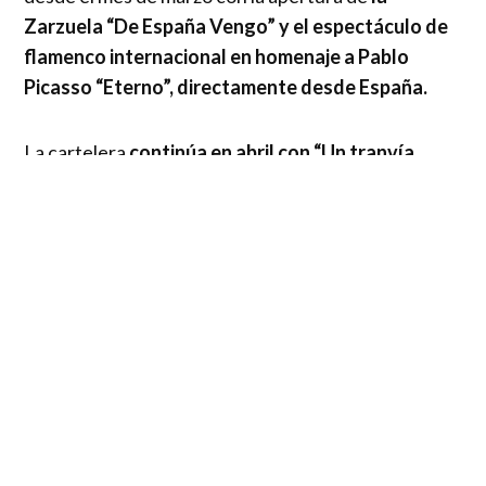
Zarzuela “De España Vengo” y el espectáculo de
flamenco internacional en homenaje a Pablo
Picasso “Eterno”, directamente desde España.
La cartelera
continúa en abril con “Un tranvía
llamado deseo”
, la obra maestra de Tennessee
Williams que contará con un elenco nacional de
primer nivel. Ese mismo mes, el maestro Roberto
Bravo ofrecerá un programa íntimo dedicado a la
obra de Johann Sebastian Bach, marcando uno de
los puntos altos de la temporada instrumental.
En mayo
, el teatro recibirá el estreno del
esperado musical de Broadway “Pretty Woman”,
protagonizado por Carmen Zabala y Nicolás