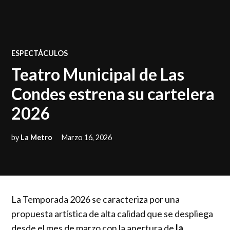
POSTED
ESPECTÁCULOS
IN
Teatro Municipal de Las
Condes estrena su cartelera
2026
by
La Metro
Marzo 16, 2026
La Temporada 2026 se caracteriza por una
propuesta artística de alta calidad que se despliega
desde el mes de marzo con la apertura de
la