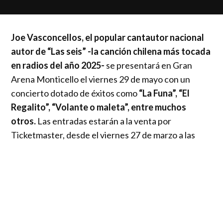
Joe Vasconcellos, el popular cantautor nacional
autor de “Las seis” -la canción chilena más tocada
en radios del año 2025-
se presentará en Gran
Arena Monticello el viernes 29 de mayo con un
concierto dotado de éxitos como
“La Funa”, “El
Regalito”, “Volante o maleta”, entre muchos
otros.
Las entradas estarán a la venta por
Ticketmaster, desde el viernes 27 de marzo a las
14:00.
Tras su exitosa gira de verano a lo largo del país Joe
Vasconcellos anuncia un show que ha sido elogiado
por calidad, contenido y garantizado de éxitos como
“Blusa Transparente”, además de “Mágico” y