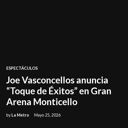
POSTED
ESPECTÁCULOS
IN
Joe Vasconcellos anuncia
“Toque de Éxitos” en Gran
Arena Monticello
by
La Metro
Mayo 25, 2026