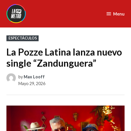
Skip
to
Menu
La
content
Metro
FM
POSTED
ESPECTÁCULOS
IN
La Pozze Latina lanza nuevo
single “Zandunguera”
by
Max Looff
Mayo 29, 2026