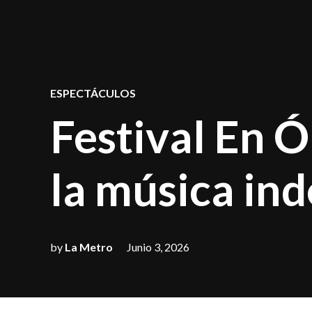
POSTED
ESPECTÁCULOS
IN
Festival En Ó
la música in
by
La Metro
Junio 3, 2026