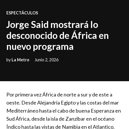
POSTED
ESPECTÁCULOS
IN
Jorge Said mostrará lo
desconocido de África en
nuevo programa
by
La Metro
Junio 2, 2026
Por primera vez África de norte a sur y de este a
oeste. Desde Alejandría Egipto y las costas del mar
Mediterráneo hasta el cabo de buena Esperanza en
Sud África, desde la isla de Zanzíbar en el océano
Índico hasta las vistas de Namibia en el Atlantico.