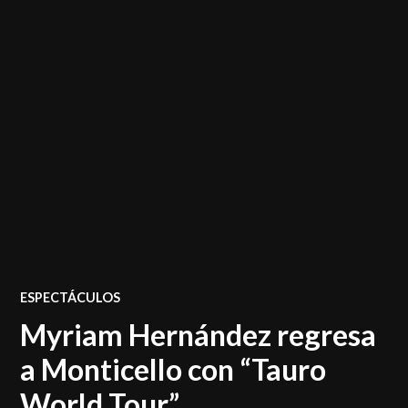
POSTED
ESPECTÁCULOS
IN
Myriam Hernández regresa
a Monticello con “Tauro
World Tour”