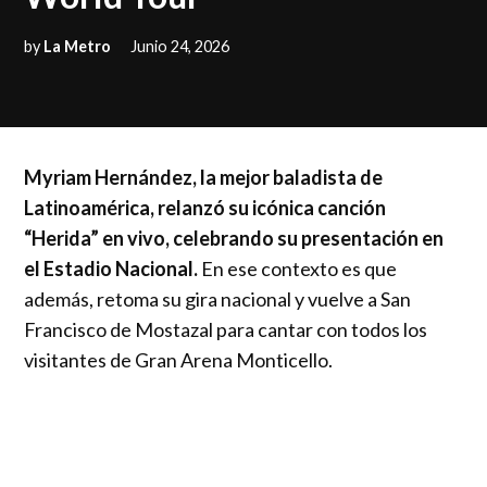
by
La Metro
Junio 24, 2026
Myriam Hernández, la mejor baladista de
Latinoamérica, relanzó su icónica canción
“Herida” en vivo, celebrando su presentación en
el Estadio Nacional.
En ese contexto es que
además, retoma su gira nacional y vuelve a San
Francisco de Mostazal para cantar con todos los
visitantes de Gran Arena Monticello.
Este show se enmarca en un periodo de celebración
y festejo de lo que sigue siendo su Tauro World Tour
que la tendrá recorriendo el globo por varios meses,