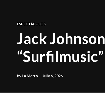
POSTED
ESPECTÁCULOS
IN
Jack Johnson 
“Surfilmusic”
by
La Metro
Julio 6, 2026
El músico multipl