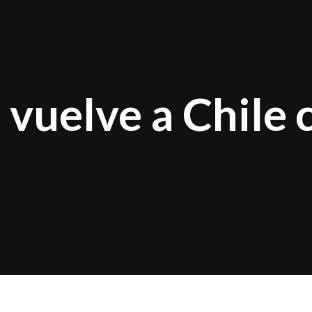
vuelve a Chile c
atino
Jack Johnson
anuncia su esperado regreso a 