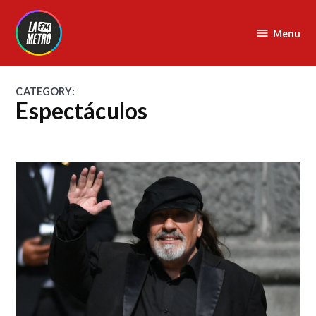
Skip
to
Menu
La
content
Metro
FM
CATEGORY:
Espectáculos