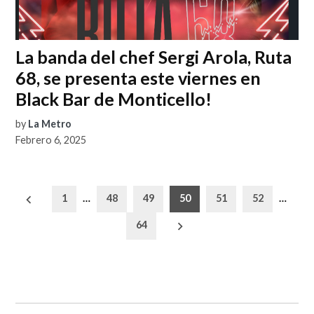
La banda del chef Sergi Arola, Ruta
68, se presenta este viernes en
Black Bar de Monticello!
by
La Metro
Febrero 6, 2025
Paginación
1
…
48
49
50
51
52
…
de
64
entradas