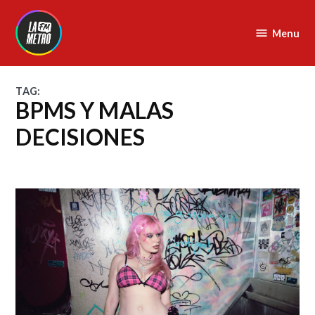
Skip
to
Menu
La
content
Metro
FM
TAG:
BPMS Y MALAS
DECISIONES