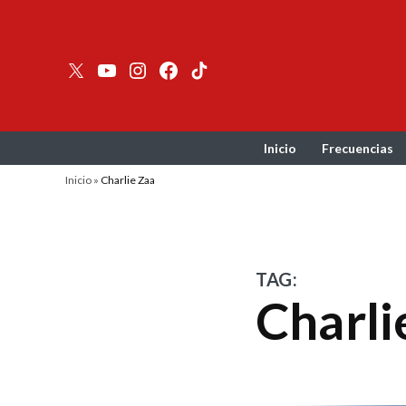
Skip
to
content
Twitter
YouTube
Instagram
facebook
TikTok
Inicio
Frecuencias
Inicio
»
Charlie Zaa
TAG:
Charl