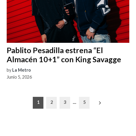
Pablito Pesadilla estrena “El
Almacén 10+1” con King Savagge
by
La Metro
Junio 5, 2026
Paginación
1
2
3
…
5
de
entradas