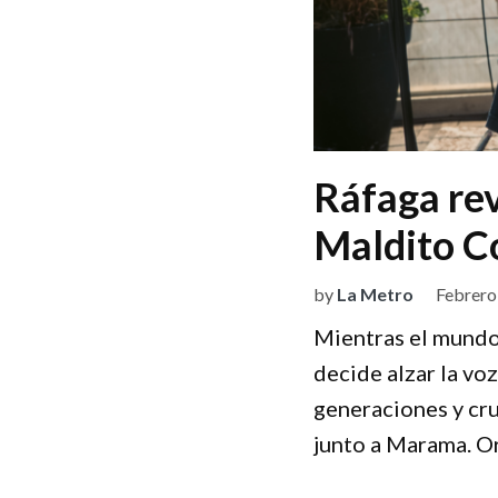
Ráfaga rev
Maldito C
by
La Metro
Febrero
Mientras el mundo 
decide alzar la voz
generaciones y cru
junto a Marama. O