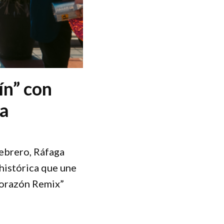
ín” con
ma
febrero, Ráfaga
 histórica que une
 Corazón Remix”