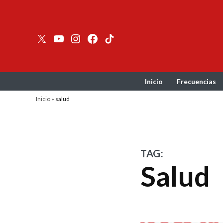
Skip
to
content
Twitter
YouTube
Instagram
facebook
TikTok
Inicio
Frecuencias
Inicio
»
salud
TAG:
salud