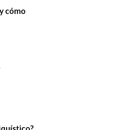
 y cómo
?
iquístico?