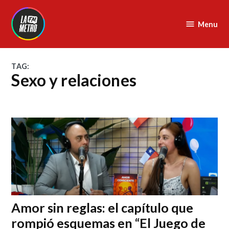
Skip
to
Menu
La
content
Metro
FM
TAG:
sexo y relaciones
Amor sin reglas: el capítulo que
rompió esquemas en “El Juego de