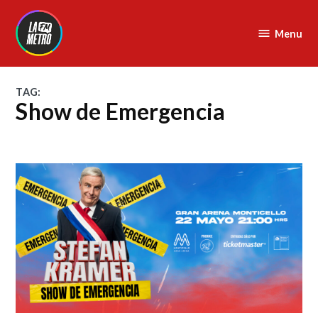
Skip
to
Menu
La
content
Metro
FM
TAG:
Show de Emergencia