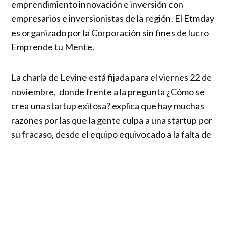
emprendimiento innovación e inversión con
empresarios e inversionistas de la región. El Etmday
es organizado por la Corporación sin fines de lucro
Emprende tu Mente.
La charla de Levine está fijada para el viernes 22 de
noviembre, donde frente a la pregunta ¿Cómo se
crea una startup exitosa? explica que hay muchas
razones por las que la gente culpa a una startup por
su fracaso, desde el equipo equivocado a la falta de
financiamiento. Sin embargo, según Levine, la
mayoría de las startups fracasan porque no
encontraron un producto que se ajustara al
mercado. También compartirá la historia de Waze y
de cómo, con tantos problemas en contra, llegó a
tener éxito. La visita de Uri Levine es una