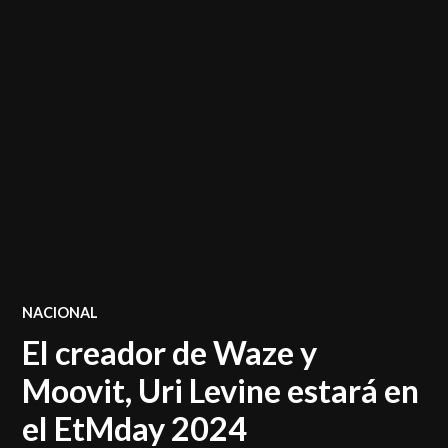
POSTED
NACIONAL
IN
El creador de Waze y
Moovit, Uri Levine estará en
el EtMday 2024