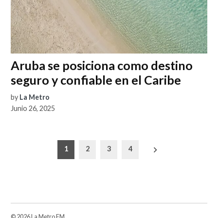
Aruba se posiciona como destino
seguro y confiable en el Caribe
by
La Metro
Junio 26, 2025
Paginación
1
2
3
4
de
entradas
© 2026 La Metro FM.