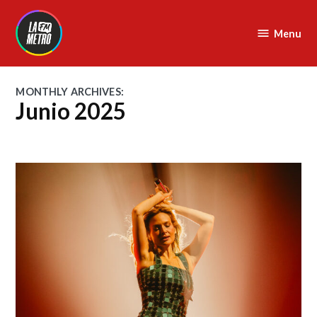
Skip
to
Menu
La
content
Metro
FM
MONTHLY ARCHIVES:
Junio 2025