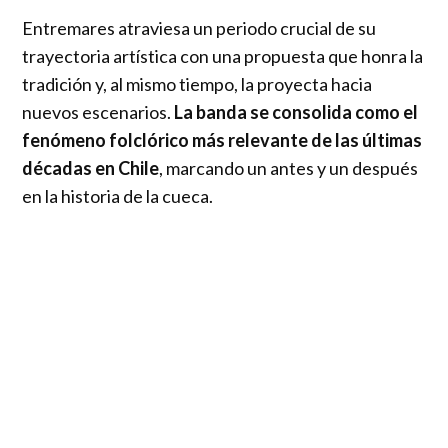
Entremares atraviesa un periodo crucial de su
trayectoria artística con una propuesta que honra la
tradición y, al mismo tiempo, la proyecta hacia
nuevos escenarios.
La banda se consolida como el
fenómeno folclórico más relevante de las últimas
décadas en Chile
, marcando un antes y un después
en la historia de la cueca.
El año 2025 fue catalogado por la propia agrupación
como el mejor de su carrera, poniendo sobre lo alto
la música folclórica chilena,
logrando que la cueca
no solo se escuche en septiembre, sino que
durante todo el año.