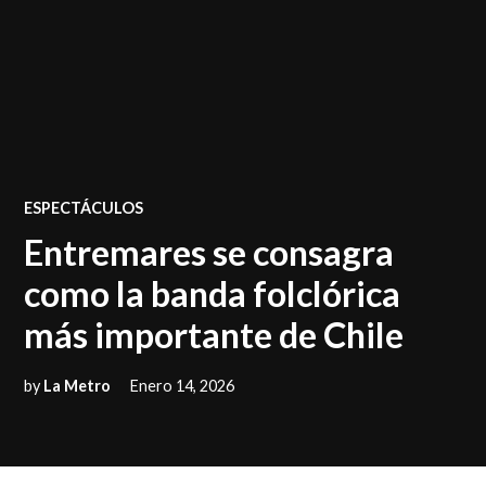
POSTED
ESPECTÁCULOS
IN
Entremares se consagra
como la banda folclórica
más importante de Chile
by
La Metro
Enero 14, 2026