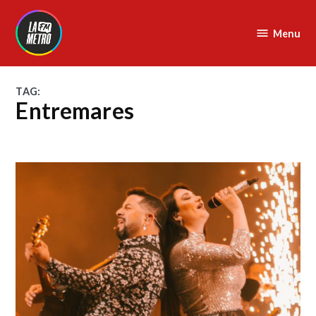
Skip
to
Menu
La
content
Metro
FM
TAG:
Entremares